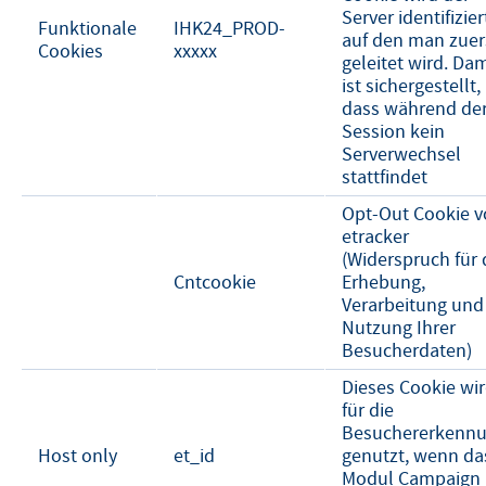
Server identifizier
Funktionale
IHK24_PROD-
auf den man zuer
Cookies
xxxxx
geleitet wird. Dam
ist sichergestellt,
dass während de
Session kein
Serverwechsel
stattfindet
Opt-Out Cookie 
etracker
(Widerspruch für 
Cntcookie
Erhebung,
Verarbeitung und
Nutzung Ihrer
Besucherdaten)
Dieses Cookie wi
für die
Besuchererkenn
Host only
et_id
genutzt, wenn da
Modul Campaign